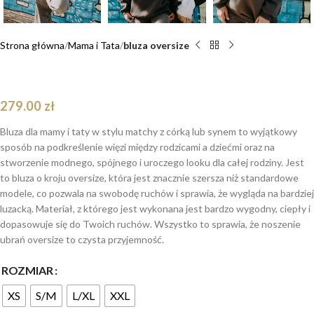
Strona główna
Mama i Tata
bluza oversize
Bluza oversize Bart Teddy dla mamy i taty
279.00
zł
Bluza dla mamy i taty w stylu matchy z córką lub synem to wyjątkowy
sposób na podkreślenie więzi między rodzicami a dziećmi oraz na
stworzenie modnego, spójnego i uroczego looku dla całej rodziny. Jest
to bluza o kroju oversize, która jest znacznie szersza niż standardowe
modele, co pozwala na swobodę ruchów i sprawia, że wygląda na bardziej
luzacką. Materiał, z którego jest wykonana jest bardzo wygodny, ciepły i
dopasowuje się do Twoich ruchów. Wszystko to sprawia, że noszenie
ubrań oversize to czysta przyjemność.
ROZMIAR
XS
S/M
L/XL
XXL