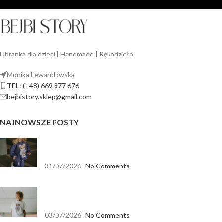
Ubranka dla dzieci | Handmade | Rękodzieło
Monika Lewandowska
TEL: (+48) 669 877 676
bejbistory.sklep@gmail.com
NAJNOWSZE POSTY
Jak dopasować bluzę dla dziewczynki do spodni,
legginsów i spódnicy?
31/07/2026
No Comments
Koszulka biała oversize — baza, która pasuje do
wszystkiego
03/07/2026
No Comments