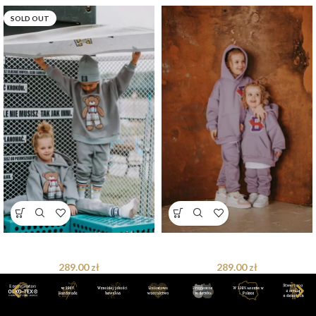
SOLD OUT
Dres oversize Arthur Teddy
Dres oversize Lavender
289.00
zł
289.00
zł