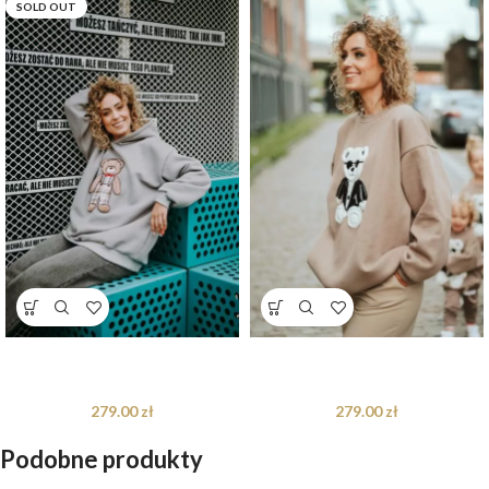
SOLD OUT
Bluza oversize Arthur Teddy dla
Bluza oversize Jackson Teddy dla
mamy i taty
mamy i taty – S/M
279.00
zł
279.00
zł
Podobne produkty