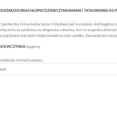
EDAŻ
AKCESORIA
CHŁOPIEC
DZIEWCZYNKA
MAMA I TATA
UBRANIA DO 
 garderoby, którą można łączyć z bluzkami, jak i koszulami. Jeśli legginsy
ołączeniu ze spódnicą czy elegancką sukienką. Jest to wygodna alternaty
 nogi przed otarciami i skaleczeniami w razie upadku. Zapoznaj się z nas
DZIEWCZYNKA
legginsy
roduktów, których szukasz.