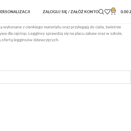
0
ZALOGUJ SIĘ / ZAŁÓŻ KONTO
0.00
PERSONALIZACJI
 są wykonane z cienkiego materiału oraz przylegają do ciała, świetnie
wa dla rajstop. Legginsy sprawdzą się na placu zabaw oraz w szkole,
zą ofertą legginsów dziewczęcych.