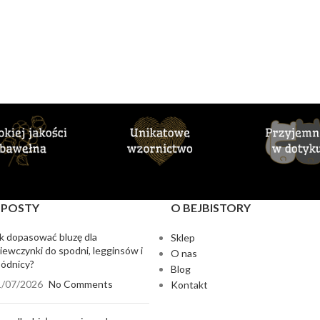
 POSTY
O BEJBISTORY
k dopasować bluzę dla
Sklep
iewczynki do spodni, legginsów i
O nas
ódnicy?
Blog
1/07/2026
No Comments
Kontakt