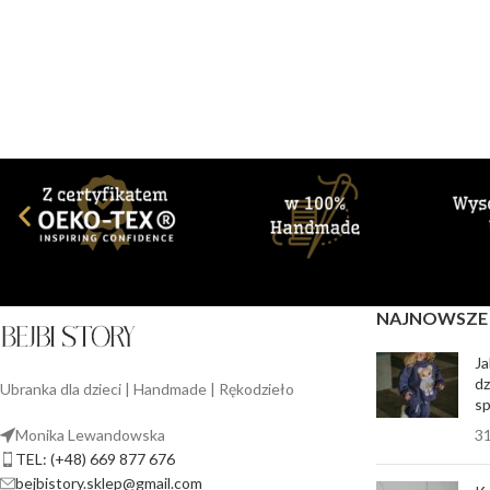
NAJNOWSZE
Ja
dz
Ubranka dla dzieci | Handmade | Rękodzieło
sp
Monika Lewandowska
3
TEL: (+48) 669 877 676
bejbistory.sklep@gmail.com