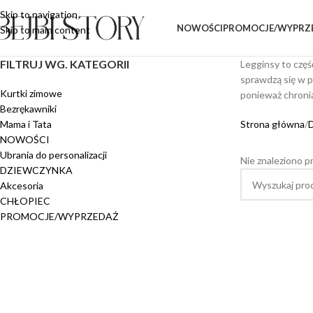
Skip to navigation
NOWOŚCI
PROMOCJE/WYPRZ
Skip to main content
FILTRUJ WG. KATEGORII
Legginsy to część
sprawdzą się w p
Kurtki zimowe
ponieważ chronią
Bezrękawniki
Mama i Tata
Strona główna
NOWOŚCI
Ubrania do personalizacji
Nie znaleziono p
DZIEWCZYNKA
Akcesoria
CHŁOPIEC
PROMOCJE/WYPRZEDAŻ