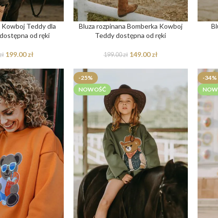
e Kowboj Teddy dla
Bluza rozpinana Bomberka Kowboj
Bl
 dostępna od ręki
Teddy dostępna od ręki
199.00
zł
149.00
zł
zł
199.00
zł
-25%
-34%
NOWOŚĆ
NOW