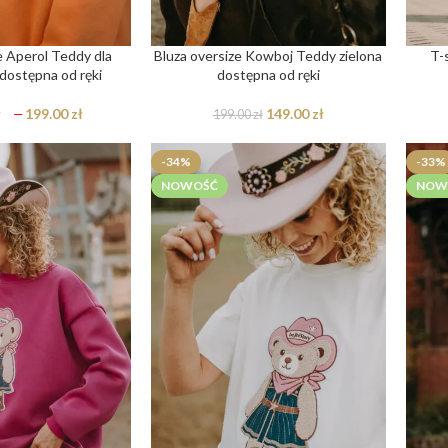
e Aperol Teddy dla
Bluza oversize Kowboj Teddy zielona
T-
 dostępna od ręki
dostępna od ręki
ł
–
199.00
zł
149.00
zł
199.00
zł
-34%
-33%
NOWOŚĆ
NOW