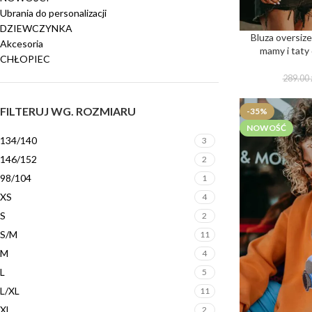
Ubrania do personalizacji
DZIEWCZYNKA
Bluza oversiz
Akcesoria
mamy i taty
CHŁOPIEC
289.00
FILTERUJ WG. ROZMIARU
-35%
NOWOŚĆ
134/140
3
146/152
2
98/104
1
XS
4
S
2
S/M
11
M
4
L
5
L/XL
11
XL
2