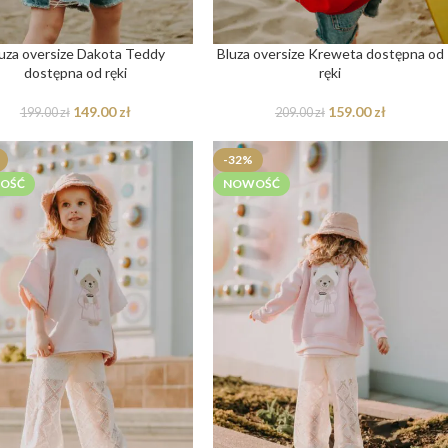
uza oversize Dakota Teddy
Bluza oversize Kreweta dostępna od
dostępna od ręki
ręki
149.00
zł
159.00
zł
199.00
zł
209.00
zł
-32%
OŚĆ
NOWOŚĆ