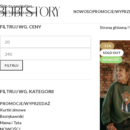
Skip to navigation
NOWOŚCI
PROMOCJE/WYPRZ
Skip to main content
FILTRUJ WG. CENY
Strona główna
-31%
SOLD OUT
NOWOŚĆ
FILTRUJ
FILTRUJ WG. KATEGORII
PROMOCJE/WYPRZEDAŻ
Kurtki zimowe
Bezrękawniki
Mama i Tata
NOWOŚCI