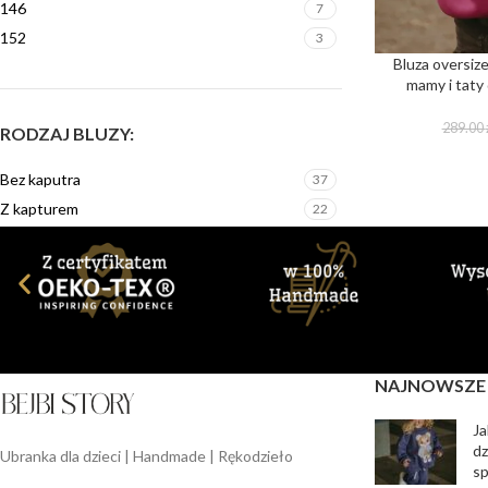
146
7
152
3
Bluza oversiz
mamy i taty
289.00
RODZAJ BLUZY:
Bez kaputra
37
Z kapturem
22
NAJNOWSZE
Ja
dz
Ubranka dla dzieci | Handmade | Rękodzieło
sp