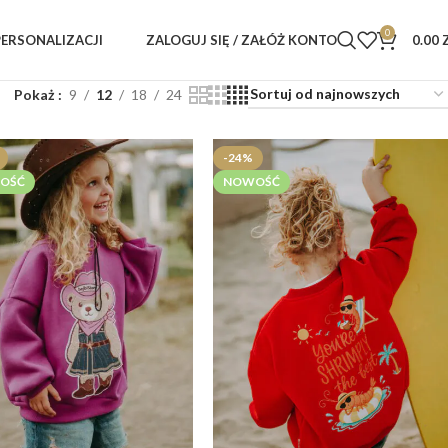
0
ZALOGUJ SIĘ / ZAŁÓŻ KONTO
0.00
PERSONALIZACJI
Pokaż
9
12
18
24
-24%
OŚĆ
NOWOŚĆ