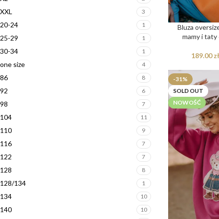
XXL
3
20-24
1
Bluza oversiz
mamy i taty
25-29
1
30-34
1
189.00
z
one size
4
86
8
-31%
92
6
SOLD OUT
NOWOŚĆ
98
7
104
11
110
9
116
7
122
7
128
8
128/134
1
134
10
140
10