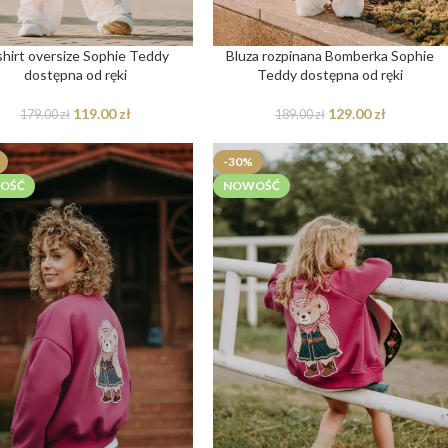
shirt oversize Sophie Teddy
Bluza rozpinana Bomberka Sophie
dostępna od ręki
Teddy dostępna od ręki
119.00
zł
129.00
zł
179.00
zł
189.00
zł
-30%
OŚĆ
NOWOŚĆ