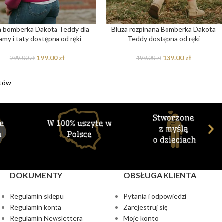
a bomberka Dakota Teddy dla
Bluza rozpinana Bomberka Dakota
my i taty dostępna od ręki
Teddy dostępna od ręki
199.00
zł
139.00
zł
299.00
zł
199.00
zł
któw
DOKUMENTY
OBSŁUGA KLIENTA
Regulamin sklepu
Pytania i odpowiedzi
Regulamin konta
Zarejestruj się
Regulamin Newslettera
Moje konto