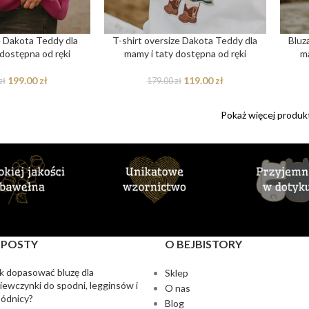
e Dakota Teddy dla
T-shirt oversize Dakota Teddy dla
Bluz
 dostępna od ręki
mamy i taty dostępna od ręki
ma
199.00
zł
119.00
zł
zł
179.00
zł
Pokaż więcej produ
 POSTY
O BEJBISTORY
k dopasować bluzę dla
Sklep
iewczynki do spodni, legginsów i
O nas
ódnicy?
Blog