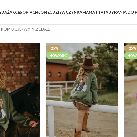
EDAŻ
AKCESORIA
CHŁOPIEC
DZIEWCZYNKA
MAMA I TATA
UBRANIA DO 
PROMOCJE/WYPRZEDAŻ
-25%
-25%
NOWOŚĆ
NOW