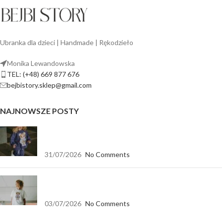
Ubranka dla dzieci | Handmade | Rękodzieło
Monika Lewandowska
TEL: (+48) 669 877 676
bejbistory.sklep@gmail.com
NAJNOWSZE POSTY
Jak dopasować bluzę dla dziewczynki do spodni,
legginsów i spódnicy?
31/07/2026
No Comments
Koszulka biała oversize — baza, która pasuje do
wszystkiego
03/07/2026
No Comments