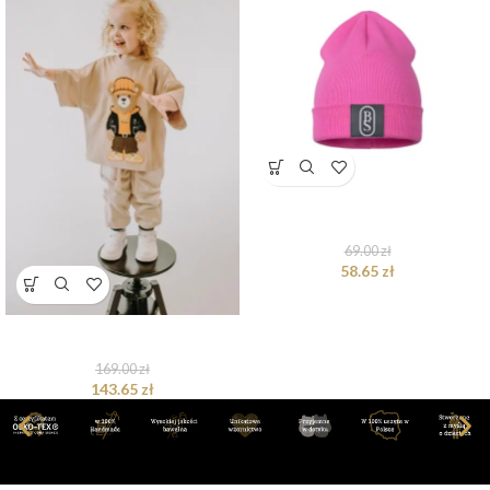
Czapka Pastel Pink
69.00
zł
58.65
zł
T-shirt oversize Axel Teddy beige
169.00
zł
143.65
zł