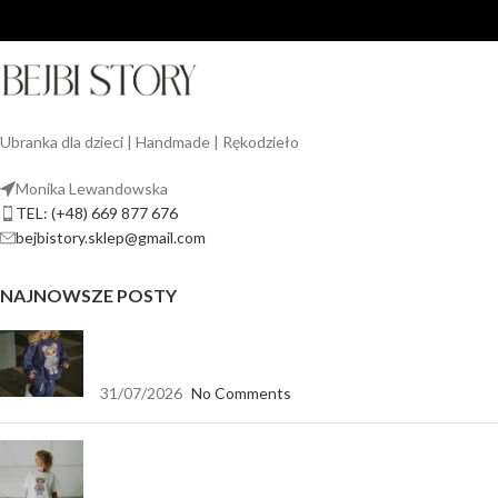
Ubranka dla dzieci | Handmade | Rękodzieło
Monika Lewandowska
TEL: (+48) 669 877 676
bejbistory.sklep@gmail.com
NAJNOWSZE POSTY
Jak dopasować bluzę dla dziewczynki do spodni,
legginsów i spódnicy?
31/07/2026
No Comments
Koszulka biała oversize — baza, która pasuje do
wszystkiego