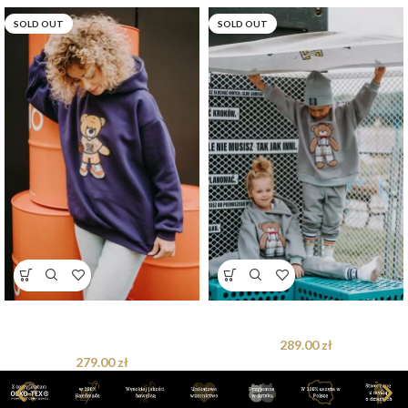
SOLD OUT
SOLD OUT
Bluza oversize Brandon Teddy dla
Dres oversize Arthur Teddy
mamy i taty
289.00
zł
279.00
zł