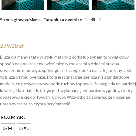
Strona główna
Mama i Tata
bluza oversize
Bluza oversize Arthur Teddy dla mamy i taty
279.00
zł
Bluza dla mamy i taty w stylu matchy z córką lub synem to wyjątkowy
sposób na podkreślenie więzi między rodzicami a dziećmi oraz na
stworzenie modnego, spójnego i uroczego looku dla całej rodziny. Jest
to bluza o kroju oversize, która jest znacznie szersza niż standardowe
modele, co pozwala na swobodę ruchów i sprawia, że wygląda na bardziej
luzacką. Materiał, z którego jest wykonana jest bardzo wygodny, ciepły i
dopasowuje się do Twoich ruchów. Wszystko to sprawia, że noszenie
ubrań oversize to czysta przyjemność.
ROZMIAR
S/M
L/XL