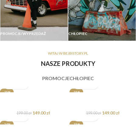
PROMOCJE/WYPRZEDAŻ
CHŁOPIEC
WITAJ W BEJBISTORY.PL
NASZE PRODUKTY
PROMOCJE
CHŁOPIEC
-25%
-25%
Bluza rozpinana Bomberka Kowboj
Bluza oversize Dakota Teddy
NOWOŚĆ
NOWOŚĆ
Teddy dostępna od ręki
dostępna od ręki
149.00
zł
149.00
zł
199.00
zł
199.00
zł
-24%
-35%
Bluza oversize Kreweta dostępna
Bluza oversize Aperol Teddy dla
NOWOŚĆ
NOWOŚĆ
od ręki
mamy i taty dostępna od ręki