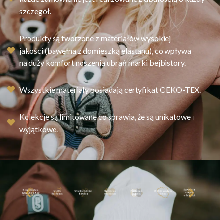
szczegół.
Produkty są tworzone z materiałów wysokiej
jakości (bawełna z domieszką elastanu), co wpływa
na duży komfort noszenia ubrań marki bejbistory.
Wszystkie materiały posiadają certyfikat OEKO-TEX.
Kolekcje są limitowane co sprawia, że są unikatowe i
wyjątkowe.