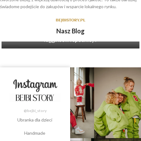
świadome podejście do zakupów i wsparcie lokalnego rynku.
BEJBISTORY.PL
Nasz Blog
Jak dopasować bluzę dla dziewczynki do spodni,
legginsów i spódnicy?
31
LIP
@bejbi_story
Ubranka dla dzieci
Handmade