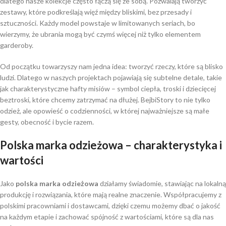
dlatego nasze kolekcje często łączą się ze sobą. Pozwalają tworzyć
zestawy, które podkreślają więź między bliskimi, bez przesady i
sztuczności. Każdy model powstaje w limitowanych seriach, bo
wierzymy, że ubrania mogą być czymś więcej niż tylko elementem
garderoby.
Od początku towarzyszy nam jedna idea: tworzyć rzeczy, które są blisko
ludzi. Dlatego w naszych projektach pojawiają się subtelne detale, takie
jak charakterystyczne hafty misiów – symbol ciepła, troski i dziecięcej
beztroski, które chcemy zatrzymać na dłużej. BejbiStory to nie tylko
odzież, ale opowieść o codzienności, w której najważniejsze są małe
gesty, obecność i bycie razem.
Polska marka odzieżowa
– charakterystyka i
wartości
Jako
polska marka odzieżowa
działamy świadomie, stawiając na lokalną
produkcję i rozwiązania, które mają realne znaczenie. Współpracujemy z
polskimi pracowniami i dostawcami, dzięki czemu możemy dbać o jakość
na każdym etapie i zachować spójność z wartościami, które są dla nas