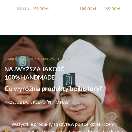
159.00
zł
189.00
zł
–
199.00
zł
209.00
zł
MARKA STWORZONA Z MIŁOŚCI DO DZIECI
NAJWYŻSZA JAKOŚĆ
100% HANDMADE
Co wyróżnia produkty bejbistory?
PRZEJDŹ DO SKLEPU
O NAS
Wszystkie produkty są szyte w polsce, dzięki czemu
każde zamówienie jest realizowane z dbałością o każdy