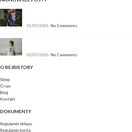
Jak dopasować bluzę dla dziewczynki do spodni,
legginsów i spódnicy?
31/07/2026
No Comments
Koszulka biała oversize — baza, która pasuje do
wszystkiego
03/07/2026
No Comments
O BEJBISTORY
Sklep
O nas
Blog
Kontakt
DOKUMENTY
Regulamin sklepu
Regulamin konta