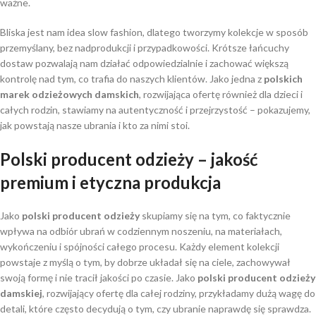
ważne.
Bliska jest nam idea slow fashion, dlatego tworzymy kolekcje w sposób
przemyślany, bez nadprodukcji i przypadkowości. Krótsze łańcuchy
dostaw pozwalają nam działać odpowiedzialnie i zachować większą
kontrolę nad tym, co trafia do naszych klientów. Jako jedna z
polskich
marek odzieżowych damskich
, rozwijająca ofertę również dla dzieci i
całych rodzin, stawiamy na autentyczność i przejrzystość – pokazujemy,
jak powstają nasze ubrania i kto za nimi stoi.
Polski producent odzieży
– jakość
premium i etyczna produkcja
Jako
polski producent odzieży
skupiamy się na tym, co faktycznie
wpływa na odbiór ubrań w codziennym noszeniu, na materiałach,
wykończeniu i spójności całego procesu. Każdy element kolekcji
powstaje z myślą o tym, by dobrze układał się na ciele, zachowywał
swoją formę i nie tracił jakości po czasie. Jako
polski producent odzieży
damskiej
, rozwijający ofertę dla całej rodziny, przykładamy dużą wagę do
detali, które często decydują o tym, czy ubranie naprawdę się sprawdza.