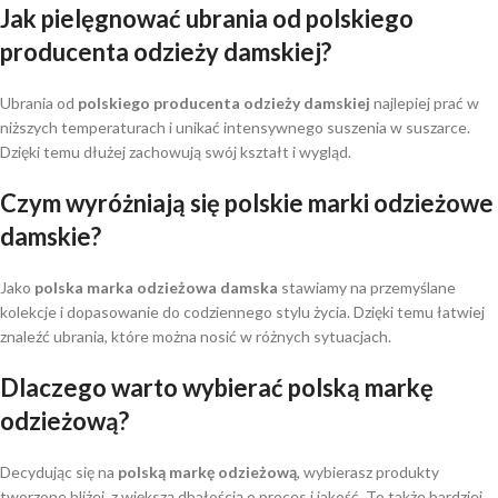
Jak pielęgnować ubrania od
polskiego
producenta odzieży damskiej
?
Ubrania od
polskiego producenta odzieży damskiej
najlepiej prać w
niższych temperaturach i unikać intensywnego suszenia w suszarce.
Dzięki temu dłużej zachowują swój kształt i wygląd.
Czym wyróżniają się
polskie marki odzieżowe
damskie
?
Jako
polska marka odzieżowa damska
stawiamy na przemyślane
kolekcje i dopasowanie do codziennego stylu życia. Dzięki temu łatwiej
znaleźć ubrania, które można nosić w różnych sytuacjach.
Dlaczego warto wybierać
polską markę
odzieżową
?
Decydując się na
polską markę odzieżową
, wybierasz produkty
tworzone bliżej, z większą dbałością o proces i jakość. To także bardziej