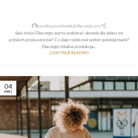
dzieci od polskich producentów –
przewaga lokalnej jakości
karolina.joachimiak@dlaczego.pro
Spis treści Dlaczego warto wybierać ubrania dla dzieci od
polskich producentów? Co daje rodzicowi wybór polskiej marki?
Dlaczego lokalna produkcja...
CONTINUE READING
04
MAJ