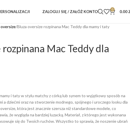
0
ZALOGUJ SIĘ / ZAŁÓŻ KONTO
0.00
PERSONALIZACJI
 oversize
Bluza oversize rozpinana Mac Teddy dla mamy i taty
e rozpinana Mac Teddy dla
 mamy i taty w stylu matchy z córką lub synem to wyjątkowy sposób na
mi a dziećmi oraz na stworzenie modnego, spójnego i uroczego looku dla
ju oversize, która jest znacznie szersza niż standardowe modele, co
ia, że wygląda na bardziej luzacką. Materiał, z którego jest wykonana
pasowuje się do Twoich ruchów. Wszystko to sprawia, że noszenie ubrań