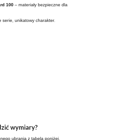
rd 100
– materiały bezpieczne dla
e serie, unikatowy charakter.
zić wymiary?
ego ubrania z tabelą poniżej.