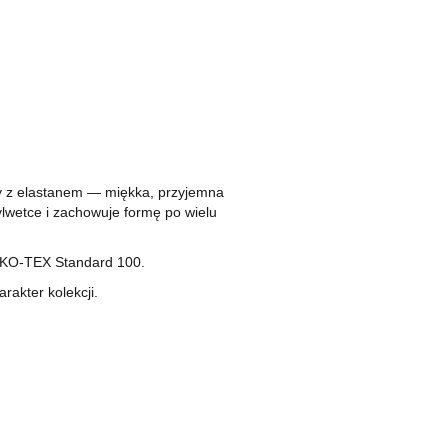
ny z elastanem — miękka, przyjemna
ylwetce i zachowuje formę po wielu
OEKO-TEX Standard 100.
rakter kolekcji.