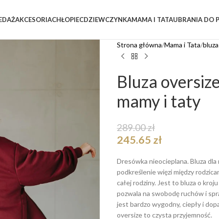
EDAŻ
AKCESORIA
CHŁOPIEC
DZIEWCZYNKA
MAMA I TATA
UBRANIA DO 
Strona główna
Mama i Tata
bluza
Bluza oversiz
mamy i taty
289.00
zł
245.65
zł
Dresówka nieocieplana. Bluza dla
podkreślenie więzi między rodzica
całej rodziny. Jest to bluza o kro
pozwala na swobodę ruchów i spraw
jest bardzo wygodny, ciepły i do
oversize to czysta przyjemność.