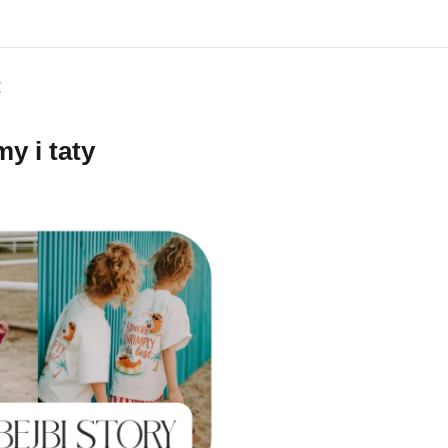
E
y i taty