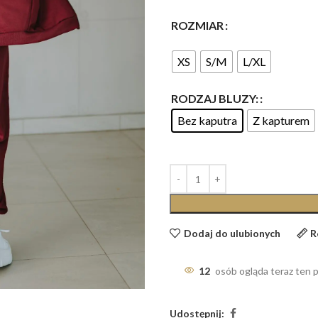
ROZMIAR
XS
S/M
L/XL
RODZAJ BLUZY:
Bez kaputra
Z kapturem
Dodaj do ulubionych
R
12
osób ogląda teraz ten 
Udostępnij: