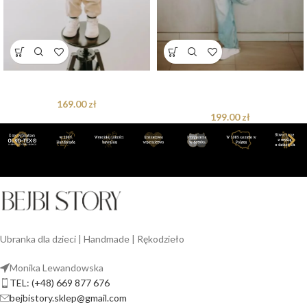
T-shirt oversize Axel Teddy beige
T-shirt oversize Axel Teddy beige
dla mamy
169.00
zł
199.00
zł
Ubranka dla dzieci | Handmade | Rękodzieło
Monika Lewandowska
TEL: (+48) 669 877 676
bejbistory.sklep@gmail.com