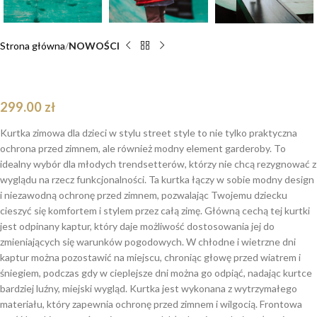
Strona główna
NOWOŚCI
Kurtka zimowa Coral B-Girl
299.00
zł
Kurtka zimowa dla dzieci w stylu street style to nie tylko praktyczna
ochrona przed zimnem, ale również modny element garderoby. To
idealny wybór dla młodych trendsetterów, którzy nie chcą rezygnować z
wyglądu na rzecz funkcjonalności. Ta kurtka łączy w sobie modny design
i niezawodną ochronę przed zimnem, pozwalając Twojemu dziecku
cieszyć się komfortem i stylem przez całą zimę. Główną cechą tej kurtki
jest odpinany kaptur, który daje możliwość dostosowania jej do
zmieniających się warunków pogodowych. W chłodne i wietrzne dni
kaptur można pozostawić na miejscu, chroniąc głowę przed wiatrem i
śniegiem, podczas gdy w cieplejsze dni można go odpiąć, nadając kurtce
bardziej luźny, miejski wygląd. Kurtka jest wykonana z wytrzymałego
materiału, który zapewnia ochronę przed zimnem i wilgocią. Frontowa