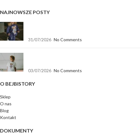
NAJNOWSZE POSTY
Jak dopasować bluzę dla dziewczynki do spodni,
legginsów i spódnicy?
31/07/2026
No Comments
Koszulka biała oversize — baza, która pasuje do
wszystkiego
03/07/2026
No Comments
O BEJBISTORY
Sklep
O nas
Blog
Kontakt
DOKUMENTY