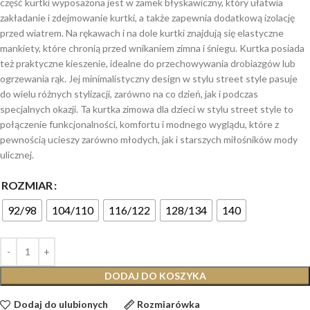
część kurtki wyposażona jest w zamek błyskawiczny, który ułatwia
zakładanie i zdejmowanie kurtki, a także zapewnia dodatkową izolację
przed wiatrem. Na rękawach i na dole kurtki znajdują się elastyczne
mankiety, które chronią przed wnikaniem zimna i śniegu. Kurtka posiada
też praktyczne kieszenie, idealne do przechowywania drobiazgów lub
ogrzewania rąk. Jej minimalistyczny design w stylu street style pasuje
do wielu różnych stylizacji, zarówno na co dzień, jak i podczas
specjalnych okazji. Ta kurtka zimowa dla dzieci w stylu street style to
połączenie funkcjonalności, komfortu i modnego wyglądu, które z
pewnością ucieszy zarówno młodych, jak i starszych miłośników mody
ulicznej.
ROZMIAR
92/98
104/110
116/122
128/134
140
DODAJ DO KOSZYKA
Dodaj do ulubionych
Rozmiarówka