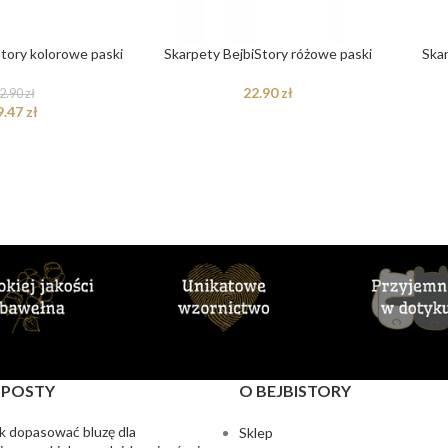
Story kolorowe paski
Skarpety BejbiStory różowe paski
Skar
22.90
zł
2.90
zł
9.47
zł
 POSTY
O BEJBISTORY
k dopasować bluzę dla
Sklep