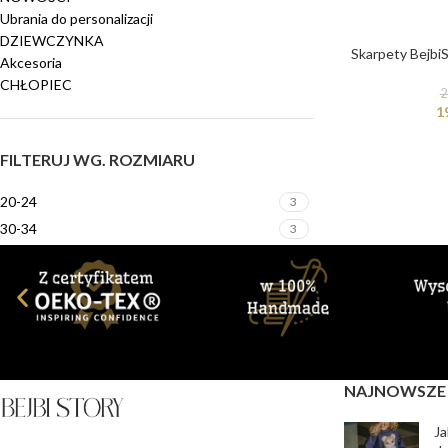
Ubrania do personalizacji
DZIEWCZYNKA
Skarpety Bejbi
Akcesoria
CHŁOPIEC
2
1
FILTERUJ WG. ROZMIARU
20-24
3
30-34
3
NAJNOWSZE
Ja