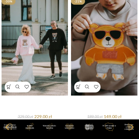
-30%
-21%
Bluza oversize Mr. & Mrs. Teddy
Bluza oversize Barry Teddy
dostępna od ręki
dostępna od ręki
229.00
zł
149.00
zł
329.00
zł
189.00
zł