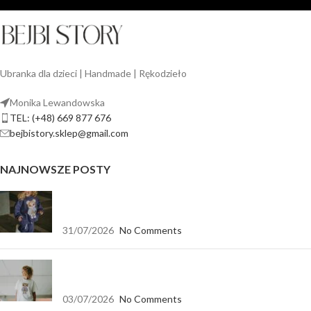
Ubranka dla dzieci | Handmade | Rękodzieło
Monika Lewandowska
TEL: (+48) 669 877 676
bejbistory.sklep@gmail.com
NAJNOWSZE POSTY
Jak dopasować bluzę dla dziewczynki do spodni,
legginsów i spódnicy?
31/07/2026
No Comments
Koszulka biała oversize — baza, która pasuje do
wszystkiego
03/07/2026
No Comments