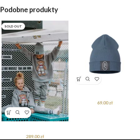
Podobne produkty
SOLD OUT
Czapka Dark Grey
69.00
zł
Dres oversize Arthur Teddy
289.00
zł