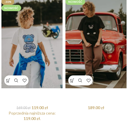
-30%
NOWOŚĆ
NOWOŚĆ
T-shirt oversize Blue Teddy dla
T-shirt oversize Mocha Teddy dla
mamy i taty dostępna od ręki
mamy i taty – one size
119.00
zł
189.00
zł
169.00
zł
Poprzednia najniższa cena:
119.00
zł
.