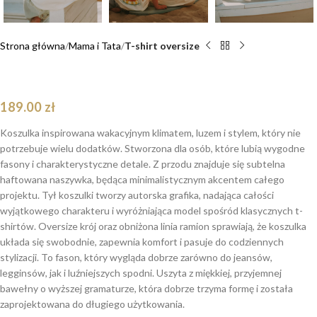
Strona główna
Mama i Tata
T-shirt oversize
T-shirt oversize Kreweta dla mamy i taty
189.00
zł
Koszulka inspirowana wakacyjnym klimatem, luzem i stylem, który nie
potrzebuje wielu dodatków. Stworzona dla osób, które lubią wygodne
fasony i charakterystyczne detale. Z przodu znajduje się subtelna
haftowana naszywka, będąca minimalistycznym akcentem całego
projektu. Tył koszulki tworzy autorska grafika, nadająca całości
wyjątkowego charakteru i wyróżniająca model spośród klasycznych t-
shirtów. Oversize krój oraz obniżona linia ramion sprawiają, że koszulka
układa się swobodnie, zapewnia komfort i pasuje do codziennych
stylizacji. To fason, który wygląda dobrze zarówno do jeansów,
legginsów, jak i luźniejszych spodni. Uszyta z miękkiej, przyjemnej
bawełny o wyższej gramaturze, która dobrze trzyma formę i została
zaprojektowana do długiego użytkowania.