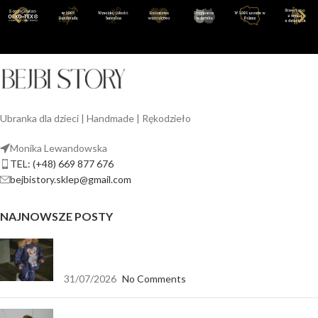
Ubranka dla dzieci | Handmade | Rękodzieło
Monika Lewandowska
TEL: (+48) 669 877 676
bejbistory.sklep@gmail.com
NAJNOWSZE POSTY
Jak dopasować bluzę dla dziewczynki do spodni,
legginsów i spódnicy?
31/07/2026
No Comments
Koszulka biała oversize — baza, która pasuje do