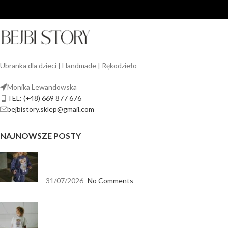
Ubranka dla dzieci | Handmade | Rękodzieło
Monika Lewandowska
TEL: (+48) 669 877 676
bejbistory.sklep@gmail.com
NAJNOWSZE POSTY
Jak dopasować bluzę dla dziewczynki do spodni,
legginsów i spódnicy?
31/07/2026
No Comments
Koszulka biała oversize — baza, która pasuje do
wszystkiego