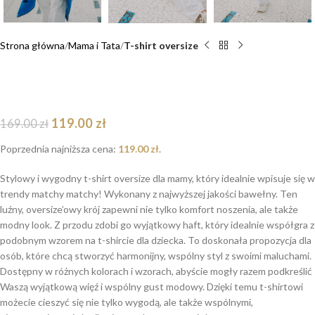
Strona główna
Mama i Tata
T-shirt oversize
T-shirt oversize Blue Teddy dla mamy i taty
dostępna od ręki
119.00
zł
169.00
zł
Poprzednia najniższa cena:
119.00
zł
.
Stylowy i wygodny t-shirt oversize dla mamy, który idealnie wpisuje się w
trendy matchy matchy! Wykonany z najwyższej jakości bawełny. Ten
luźny, oversize’owy krój zapewni nie tylko komfort noszenia, ale także
modny look. Z przodu zdobi go wyjątkowy haft, który idealnie współgra z
podobnym wzorem na t-shircie dla dziecka. To doskonała propozycja dla
osób, które chcą stworzyć harmonijny, wspólny styl z swoimi maluchami.
Dostępny w różnych kolorach i wzorach, abyście mogły razem podkreślić
Waszą wyjątkową więź i wspólny gust modowy. Dzięki temu t-shirtowi
możecie cieszyć się nie tylko wygodą, ale także wspólnymi,