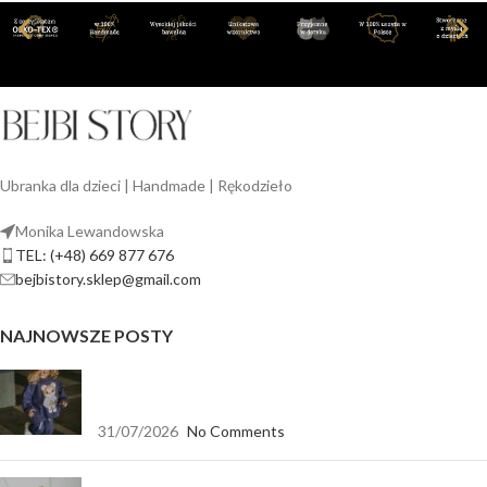
Ubranka dla dzieci | Handmade | Rękodzieło
Monika Lewandowska
TEL: (+48) 669 877 676
bejbistory.sklep@gmail.com
NAJNOWSZE POSTY
Jak dopasować bluzę dla dziewczynki do spodni,
legginsów i spódnicy?
31/07/2026
No Comments