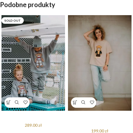
Podobne produkty
SOLD OUT
Dres oversize Arthur Teddy
T-shirt oversize Axel Teddy beige
dla mamy
289.00
zł
199.00
zł