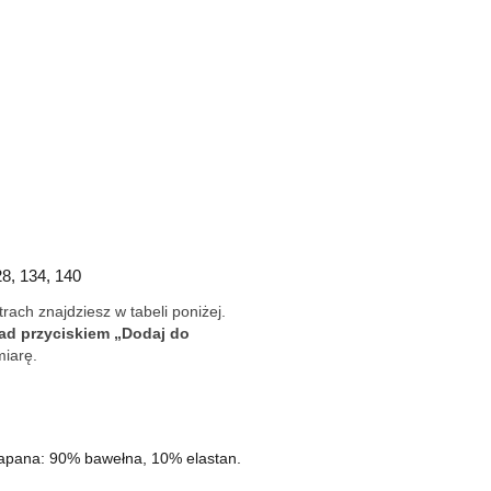
28, 134, 140
ach znajdziesz w tabeli poniżej.
nad przyciskiem „Dodaj do
miarę.
apana: 90% bawełna, 10% elastan.