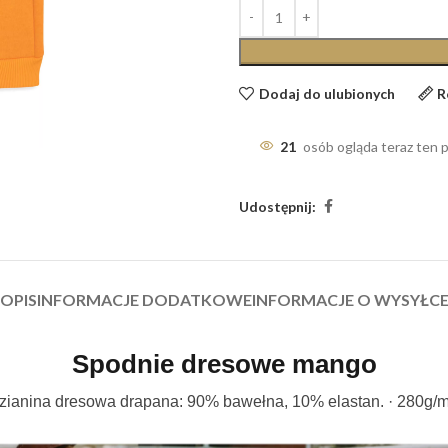
Dodaj do ulubionych
R
21
osób ogląda teraz ten 
Udostępnij:
OPIS
INFORMACJE DODATKOWE
INFORMACJE O WYSYŁC
Spodnie dresowe mango
zianina dresowa drapana: 90% bawełna, 10% elastan. · 280g/