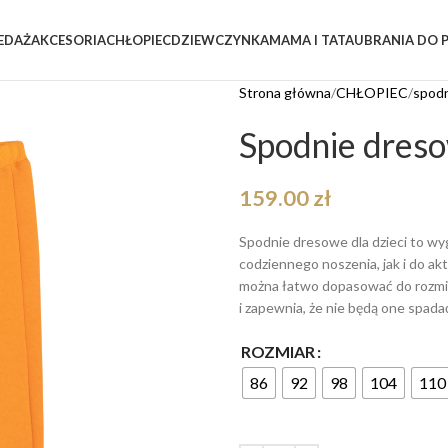
EDAŻ
AKCESORIA
CHŁOPIEC
DZIEWCZYNKA
MAMA I TATA
UBRANIA DO 
Strona główna
CHŁOPIEC
spod
Spodnie dres
159.00
zł
Spodnie dresowe dla dzieci to wy
codziennego noszenia, jak i do a
można łatwo dopasować do rozmia
i zapewnia, że nie będą one spad
ROZMIAR
86
92
98
104
110