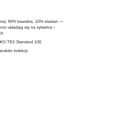
anej: 90% bawełna, 10% elastan —
rze układają się na sylwetce i
ch.
OEKO-TEX Standard 100.
rakter kolekcji.