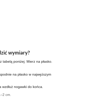
zić wymiary?
 tabelą poniżej. Mierz na płasko.
spodnie na płasko w najwęższym
a wzdłuż nogawki do końca.
1–2 cm.