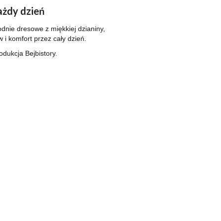
żdy dzień
nie dresowe z miękkiej dzianiny,
i komfort przez cały dzień.
odukcja Bejbistory.