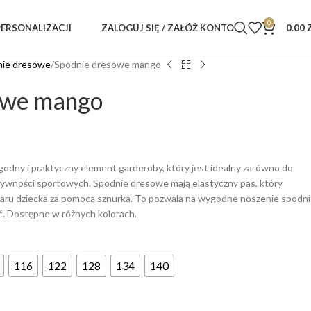
0
ZALOGUJ SIĘ / ZAŁÓŻ KONTO
0.00
PERSONALIZACJI
nie dresowe
Spodnie dresowe mango
owe mango
godny i praktyczny element garderoby, który jest idealny zarówno do
ktywności sportowych. Spodnie dresowe mają elastyczny pas, który
ru dziecka za pomocą sznurka. To pozwala na wygodne noszenie spodni
ać. Dostępne w różnych kolorach.
116
122
128
134
140