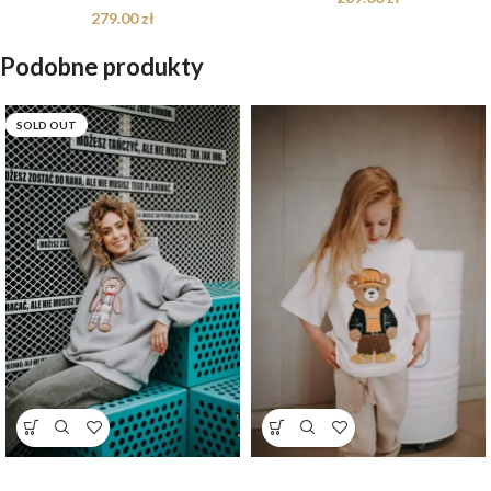
279.00
zł
Podobne produkty
SOLD OUT
Bluza oversize Arthur Teddy dla
T-shirt oversize Axel Teddy cream
mamy i taty