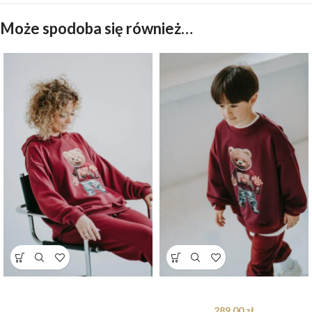
Może spodoba się również…
Bluza oversize Mac Teddy dla
Dres oversize Mac Teddy
mamy i taty
289.00
zł