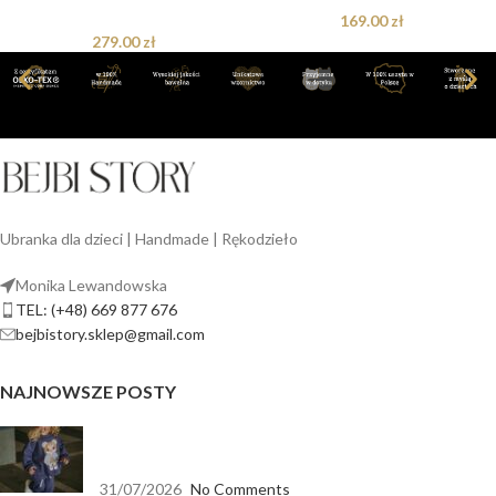
169.00
zł
279.00
zł
Ubranka dla dzieci | Handmade | Rękodzieło
Monika Lewandowska
TEL: (+48) 669 877 676
bejbistory.sklep@gmail.com
NAJNOWSZE POSTY
Jak dopasować bluzę dla dziewczynki do spodni,
legginsów i spódnicy?
31/07/2026
No Comments