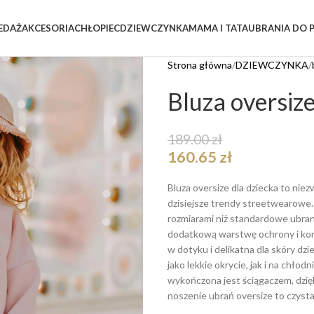
EDAŻ
AKCESORIA
CHŁOPIEC
DZIEWCZYNKA
MAMA I TATA
UBRANIA DO 
Strona główna
DZIEWCZYNKA
Bluza oversiz
189.00
zł
160.65
zł
Bluza oversize dla dziecka to nie
dzisiejsze trendy streetwearowe. 
rozmiarami niż standardowe ubra
dodatkową warstwę ochrony i komf
w dotyku i delikatna dla skóry dzie
jako lekkie okrycie, jak i na chłod
wykończona jest ściągaczem, dzię
noszenie ubrań oversize to czyst