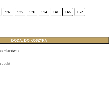
116
122
128
134
140
146
152
DODAJ DO KOSZYKA
ozmiarówka
produkt!