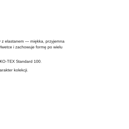
ny z elastanem — miękka, przyjemna
ylwetce i zachowuje formę po wielu
OEKO-TEX Standard 100.
rakter kolekcji.