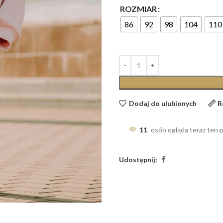
ROZMIAR
86
92
98
104
110
Dodaj do ulubionych
R
11
osób ogląda teraz ten 
Udostępnij: