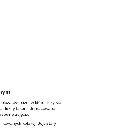
dnym
 bluza oversize, w której liczy się
na, luźny fason i dopracowane
spólne zdjęcia.
imitowanych kolekcji Bejbistory.