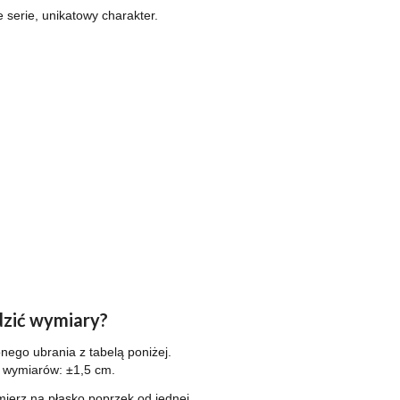
e serie, unikatowy charakter.
zić wymiary?
ego ubrania z tabelą poniżej.
a wymiarów: ±1,5 cm.
ierz na płasko poprzek od jednej