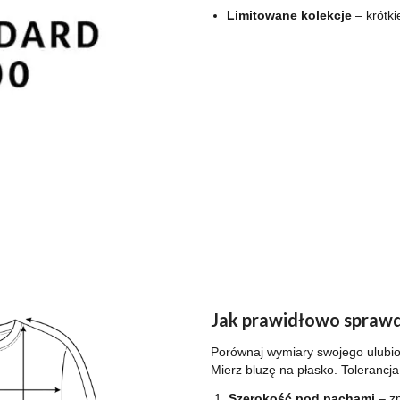
Limitowane kolekcje
– krótki
Jak prawidłowo sprawd
Porównaj wymiary swojego ulubion
Mierz bluzę na płasko. Tolerancj
Szerokość pod pachami
– zm