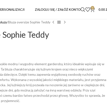
0
ZALOGUJ SIĘ / ZAŁÓŻ KONTO
0.00
PERSONALIZACJI
bluzy
Bluza oversize Sophie Teddy
e Sophie Teddy
zwykle modny i wygodny element garderoby, który idealnie wpisuje się w
Ta bluza charakteryzuje się luźnym krojem oraz nieco większymi
nia dziecięce. Dzięki temu zapewnia wyjątkową swobodę ruchów oraz
ortu. Wykonana z wysokiej jakości miękkiego materiału, jest przyjemna
cka. Jej luźniejszy krój pozwala na noszenie jej zarówno w cieplejsze dni,
niejsze dni, gdy można ją założyć na inną warstwę odzieży. Przy szyi
ki czemu bardzo łatwo przechodzi przez głowę. Wszystko to sprawia, że
a przyjemność.