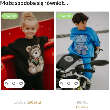
Może spodoba się również…
NOWOŚĆ
NOWOŚĆ
Bluza oversize Bloom Teddy
Bluza oversize Blue Teddy
160.65
zł
189.00
zł
189.00
zł
160.65
zł