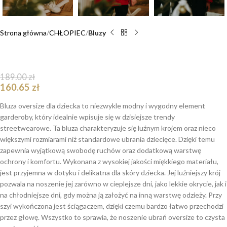
Strona główna
CHŁOPIEC
Bluzy
Bluza oversize Santa Teddy
189.00
zł
160.65
zł
Bluza oversize dla dziecka to niezwykle modny i wygodny element
garderoby, który idealnie wpisuje się w dzisiejsze trendy
streetwearowe. Ta bluza charakteryzuje się luźnym krojem oraz nieco
większymi rozmiarami niż standardowe ubrania dziecięce. Dzięki temu
zapewnia wyjątkową swobodę ruchów oraz dodatkową warstwę
ochrony i komfortu. Wykonana z wysokiej jakości miękkiego materiału,
jest przyjemna w dotyku i delikatna dla skóry dziecka. Jej luźniejszy krój
pozwala na noszenie jej zarówno w cieplejsze dni, jako lekkie okrycie, jak i
na chłodniejsze dni, gdy można ją założyć na inną warstwę odzieży. Przy
szyi wykończona jest ściągaczem, dzięki czemu bardzo łatwo przechodzi
przez głowę. Wszystko to sprawia, że noszenie ubrań oversize to czysta