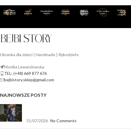
Ubranka dla dzieci | Handmade | Rękodzieło
Monika Lewandowska
TEL: (+48) 669 877 676
bejbistory.sklep@gmail.com
NAJNOWSZE POSTY
Jak dopasować bluzę dla dziewczynki do spodni,
legginsów i spódnicy?
31/07/2026
No Comments