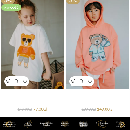
-47%
-21%
NOWOŚĆ
T-shirt oversize Barry Teddy
Bluza oversize Funky Teddy
cream dostępna od ręki
dostępna od ręki
79.00
zł
149.00
zł
149.00
zł
189.00
zł