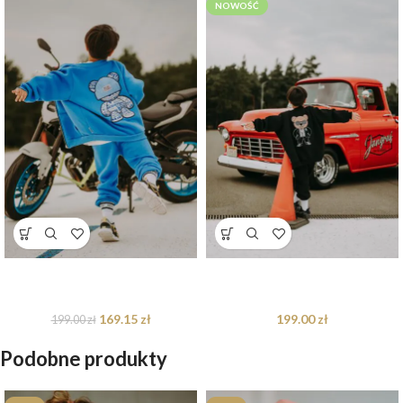
NOWOŚĆ
Bluza oversize rozpinana Blue
Bluza oversize rozpinana Mr.
Teddy – 134/140
Teddy
169.15
zł
199.00
zł
199.00
zł
Podobne produkty