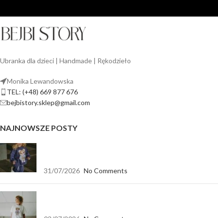
Ubranka dla dzieci | Handmade | Rękodzieło
Monika Lewandowska
TEL: (+48) 669 877 676
bejbistory.sklep@gmail.com
NAJNOWSZE POSTY
Jak dopasować bluzę dla dziewczynki do spodni,
legginsów i spódnicy?
31/07/2026
No Comments
Koszulka biała oversize — baza, która pasuje do
wszystkiego