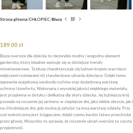
Strona główna
CHŁOPIEC
Bluzy
Bluza oversize Louis Teddy
189.00
zł
Bluza oversize dla dziecka to niezwykle modny i wygodny element
garderoby, który idealnie wpisuje się w dzisiejsze trendy
streetwearowe. Ta bluza charakteryzuje się luźnym krojem oraz nieco
większymi rozmiarami niż standardowe ubrania dziecięce. Dzięki temu
zapewnia wyjątkową swobodę ruchów oraz dodatkową warstwę
ochrony i komfortu. Wykonana z wysokiej jakości miękkiego materiału,
jest przyjemna w dotyku i delikatna dla skóry dziecka. Jej luźniejszy krój
pozwala na noszenie jej zarówno w cieplejsze dni, jako lekkie okrycie, jak i
na chłodniejsze dni, gdy można ją założyć na inną warstwę odzieży. Przy
szyi wykończona jest ściągaczem, dzięki czemu bardzo łatwo przechodzi
przez głowę. Wszystko to sprawia, że noszenie ubrań oversize to czysta
przyjemność.