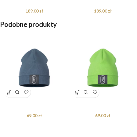
189.00
zł
189.00
zł
Podobne produkty
Czapka Dark Grey
Czapka Lime Green
69.00
zł
69.00
zł