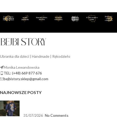
Ubranka dla dzieci | Handmade | Rękodzieło
Monika Lewandowska
TEL: (+48) 669 877 676
bejbistory.sklep@gmail.com
NAJNOWSZE POSTY
Jak dopasować bluzę dla dziewczynki do spodni,
legginsów i spódnicy?
31/07/2026
No Comments