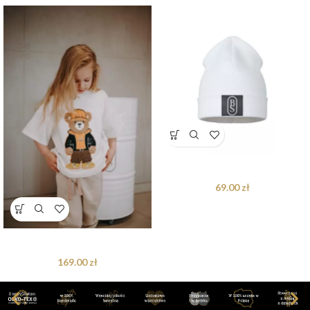
Czapka White Cream
69.00
zł
T-shirt oversize Axel Teddy cream
169.00
zł