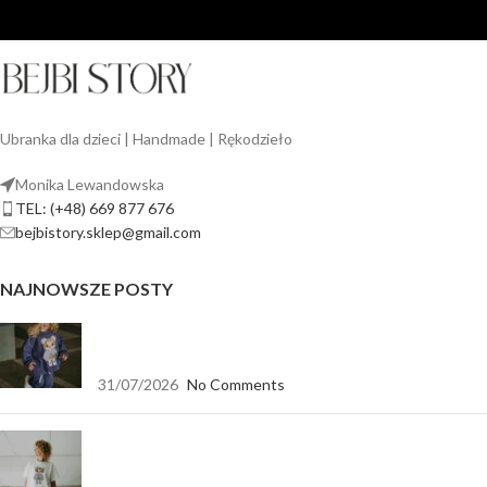
Ubranka dla dzieci | Handmade | Rękodzieło
Monika Lewandowska
TEL: (+48) 669 877 676
bejbistory.sklep@gmail.com
NAJNOWSZE POSTY
Jak dopasować bluzę dla dziewczynki do spodni,
legginsów i spódnicy?
31/07/2026
No Comments
Koszulka biała oversize — baza, która pasuje do
wszystkiego