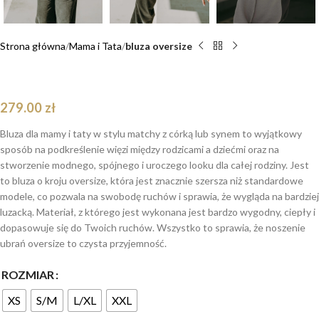
Strona główna
Mama i Tata
bluza oversize
Bluza oversize Duo Robot Teddy dla mamy i taty
279.00
zł
Bluza dla mamy i taty w stylu matchy z córką lub synem to wyjątkowy
sposób na podkreślenie więzi między rodzicami a dziećmi oraz na
stworzenie modnego, spójnego i uroczego looku dla całej rodziny. Jest
to bluza o kroju oversize, która jest znacznie szersza niż standardowe
modele, co pozwala na swobodę ruchów i sprawia, że wygląda na bardziej
luzacką. Materiał, z którego jest wykonana jest bardzo wygodny, ciepły i
dopasowuje się do Twoich ruchów. Wszystko to sprawia, że noszenie
ubrań oversize to czysta przyjemność.
ROZMIAR
XS
S/M
L/XL
XXL