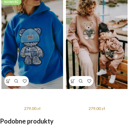
NOWOŚĆ
Bluza oversize Blue Teddy dla
Bluza oversize Harry Teddy dla
mamy i taty
mamy i taty
279.00
zł
279.00
zł
Podobne produkty