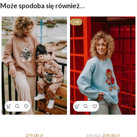
Może spodoba się również…
-7%
Bluza oversize Harry Teddy dla
Bluza oversize Rodney Teddy dla
mamy i taty
mamy i taty
279.00
zł
259.00
zł
279.00
zł