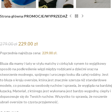
Strona główna
PROMOCJE/WYPRZEDAŻ
Bluza oversize Blue Teddy dla mamy i taty
dostępna od ręki
229.00
zł
279.00
zł
Poprzednia najniższa cena:
229.00
zł
.
Bluza dla mamy i taty w stylu matchy z córką lub synem to wyjątkowy
sposób na podkreślenie więzi między rodzicami a dziećmi oraz na
stworzenie modnego, spójnego i uroczego looku dla całej rodziny. Jest
to bluza o kroju oversize, która jest znacznie szersza niż standardowe
modele, co pozwala na swobodę ruchów i sprawia, że wygląda na bardziej
luzacką. Materiał, z którego jest wykonana jest bardzo wygodny, ciepły i
dopasowuje się do Twoich ruchów. Wszystko to sprawia, że noszenie
ubrań oversize to czysta przyjemność.