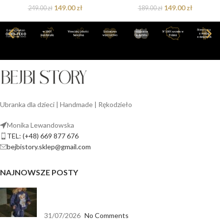
149.00
zł
149.00
zł
249.00
zł
189.00
zł
Ubranka dla dzieci | Handmade | Rękodzieło
Monika Lewandowska
TEL: (+48) 669 877 676
bejbistory.sklep@gmail.com
NAJNOWSZE POSTY
Jak dopasować bluzę dla dziewczynki do spodni,
legginsów i spódnicy?
31/07/2026
No Comments