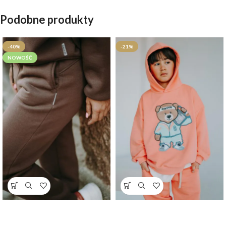
Podobne produkty
-40%
-21%
NOWOŚĆ
Spodnie dresowe czekoladowe dla
Bluza oversize Funky Teddy
mamy dostępne od ręki
dostępna od ręki