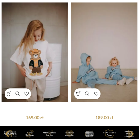
T-shirt oversize Axel Teddy cream
Bluza oversize Blue Bejbistory
169.00
zł
189.00
zł