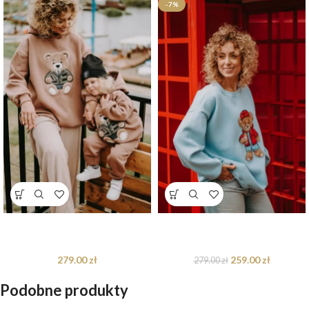
-7%
Bluza oversize Harry Teddy dla
Bluza oversize Rodney Teddy dla
mamy i taty
mamy i taty
279.00
zł
259.00
zł
279.00
zł
Podobne produkty