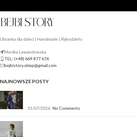
Ubranka dla dzieci | Handmade | Rękodzieło
Monika Lewandowska
TEL: (+48) 669 877 676
bejbistory.sklep@gmail.com
NAJNOWSZE POSTY
Jak dopasować bluzę dla dziewczynki do spodni,
legginsów i spódnicy?
31/07/2026
No Comments
Koszulka biała oversize — baza, która pasuje do
wszystkiego