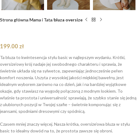
Strona główna
Mama i Tata
bluza oversize
Bluza Basic oversize krótka żółta
199.00
zł
Ta bluza to kwintesencja stylu basic w najlepszym wydaniu. Krótki,
oversize’owy krój nadaje jej swobodnego charakteru i sprawia, że
świetnie układa się na sylwetce, zapewniając jednocześnie pełen
komfort noszenia. Uszyta z wysokiej jakości miękkiej bawełny, jest
idealnym wyborem zarówno na co dzień, jak i na bardziej wyjątkowe
okazje, gdy stawiasz na wygodę połączoną z modnym lookiem. To
właśnie ta prostota i uniwersalność sprawiają, że szybko stanie się jedną
z ulubionych pozycji w Twojej szafie – świetnie komponując się z
jeansami, spodniami dresowymi czy spódnicą.
Czasem mniej znaczy więcej. Nasza krótka, oversize’owa bluza w stylu
basic to idealny dowód na to, że prostota zawsze się obroni.