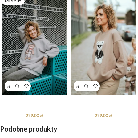
SOLD OUT
Bluza oversize Arthur Teddy dla
Bluza oversize Jackson Teddy dla
mamy i taty
mamy i taty – S/M
279.00
zł
279.00
zł
Podobne produkty