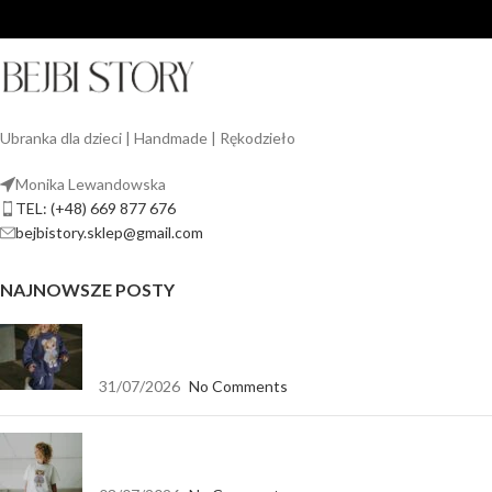
Ubranka dla dzieci | Handmade | Rękodzieło
Monika Lewandowska
TEL: (+48) 669 877 676
bejbistory.sklep@gmail.com
NAJNOWSZE POSTY
Jak dopasować bluzę dla dziewczynki do spodni,
legginsów i spódnicy?
31/07/2026
No Comments
Koszulka biała oversize — baza, która pasuje do
wszystkiego