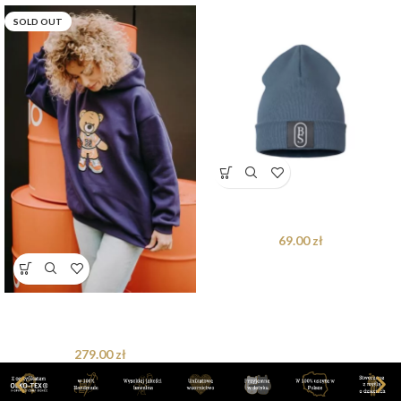
SOLD OUT
Czapka Dark Grey
69.00
zł
Bluza oversize Brandon Teddy dla
mamy i taty
279.00
zł