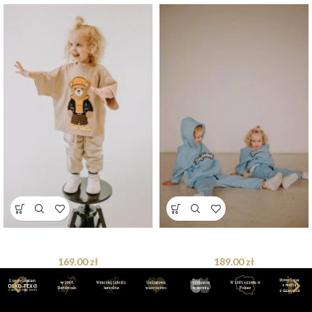
T-shirt oversize Axel Teddy beige
Bluza oversize Blue Bejbistory
169.00
zł
189.00
zł