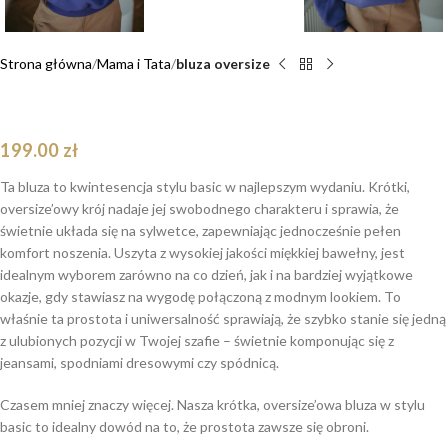
Strona główna
Mama i Tata
bluza oversize
Bluza Basic oversize krótka liliowa
199.00
zł
Ta bluza to kwintesencja stylu basic w najlepszym wydaniu. Krótki,
oversize’owy krój nadaje jej swobodnego charakteru i sprawia, że
świetnie układa się na sylwetce, zapewniając jednocześnie pełen
komfort noszenia. Uszyta z wysokiej jakości miękkiej bawełny, jest
idealnym wyborem zarówno na co dzień, jak i na bardziej wyjątkowe
okazje, gdy stawiasz na wygodę połączoną z modnym lookiem. To
właśnie ta prostota i uniwersalność sprawiają, że szybko stanie się jedną
z ulubionych pozycji w Twojej szafie – świetnie komponując się z
jeansami, spodniami dresowymi czy spódnicą.
Czasem mniej znaczy więcej. Nasza krótka, oversize’owa bluza w stylu
basic to idealny dowód na to, że prostota zawsze się obroni.