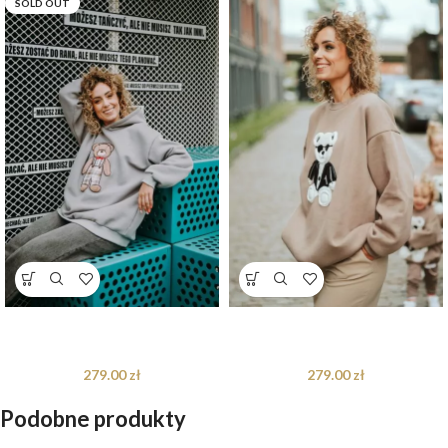
SOLD OUT
Bluza oversize Arthur Teddy dla
Bluza oversize Jackson Teddy dla
mamy i taty
mamy i taty – S/M
279.00
zł
279.00
zł
Podobne produkty