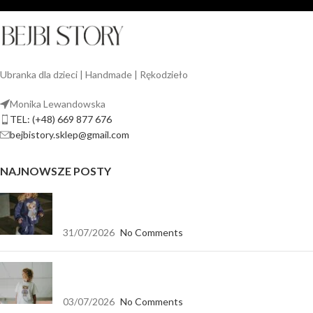
Ubranka dla dzieci | Handmade | Rękodzieło
Monika Lewandowska
TEL: (+48) 669 877 676
bejbistory.sklep@gmail.com
NAJNOWSZE POSTY
Jak dopasować bluzę dla dziewczynki do spodni,
legginsów i spódnicy?
31/07/2026
No Comments
Koszulka biała oversize — baza, która pasuje do
wszystkiego
03/07/2026
No Comments