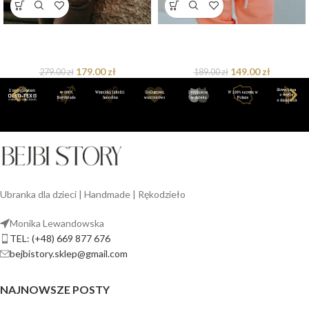
Bluza Basic oversize czekoladowa
Bluza oversize Funky Teddy
dostępna od ręki
dostępna od ręki
179.00
zł
149.00
zł
279.00
zł
189.00
zł
Ubranka dla dzieci | Handmade | Rękodzieło
Monika Lewandowska
TEL: (+48) 669 877 676
bejbistory.sklep@gmail.com
NAJNOWSZE POSTY