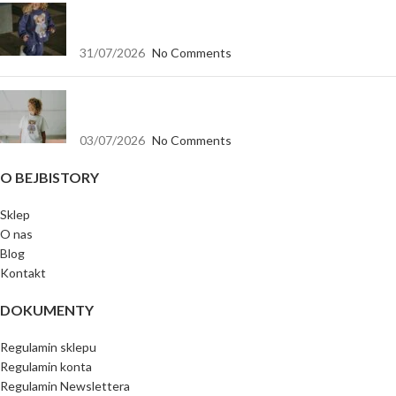
Jak dopasować bluzę dla dziewczynki do spodni,
legginsów i spódnicy?
31/07/2026
No Comments
Koszulka biała oversize — baza, która pasuje do
wszystkiego
03/07/2026
No Comments
O BEJBISTORY
Sklep
O nas
Blog
Kontakt
DOKUMENTY
Regulamin sklepu
Regulamin konta
Regulamin Newslettera