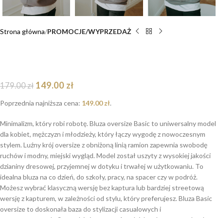
Strona główna
PROMOCJE/WYPRZEDAŻ
Bluza basic oversize klasyczna ołówek dostępna
od ręki
149.00
zł
179.00
zł
Poprzednia najniższa cena:
149.00
zł
.
Minimalizm, który robi robotę. Bluza oversize Basic to uniwersalny model
dla kobiet, mężczyzn i młodzieży, który łączy wygodę z nowoczesnym
stylem. Luźny krój oversize z obniżoną linią ramion zapewnia swobodę
ruchów i modny, miejski wygląd. Model został uszyty z wysokiej jakości
dzianiny dresowej, przyjemnej w dotyku i trwałej w użytkowaniu. To
idealna bluza na co dzień, do szkoły, pracy, na spacer czy w podróż.
Możesz wybrać klasyczną wersję bez kaptura lub bardziej streetową
wersję z kapturem, w zależności od stylu, który preferujesz. Bluza Basic
oversize to doskonała baza do stylizacji casualowych i