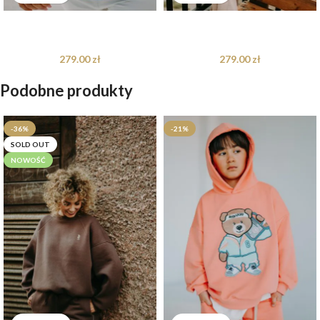
Bluza oversize Blue Teddy dla
Bluza oversize Harry Teddy dla
mamy i taty
mamy i taty
279.00
zł
279.00
zł
Podobne produkty
-36%
-21%
SOLD OUT
NOWOŚĆ