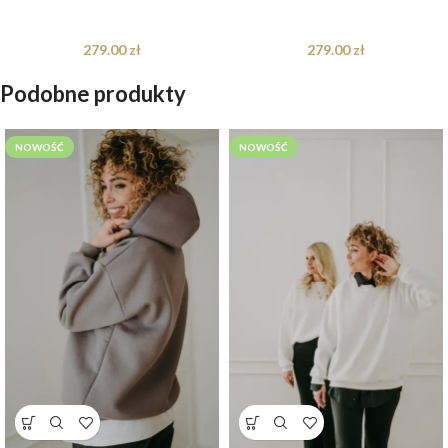
mamy i taty
mamy i taty
279.00
zł
279.00
zł
Podobne produkty
NOWOŚĆ
NOWOŚĆ