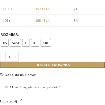
51-100
157.17
zł
7%
101+
155.48
zł
8%
ROZMIAR
XS
S/M
L
XL
XXL
DODAJ DO KOSZYKA
Dodaj do ulubionych
11
osób ogląda teraz ten produkt!
Udostępnij: