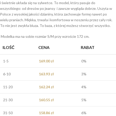
i świetnie układa się na sylwetce. To model, który pasuje do
wszystkiego: od dresów po jeansy i zawsze wygląda dobrze. Uszyta w
Polsce z wysokiej jakości dzianiny, która zachowuje formę nawet po
wielu praniach. Miękka, trwała i komfortowa w noszeniu przez cały rok.
To nie jest zwykła bluza. To baza, z której możesz stworzyć wszystko.
Modelka ma na sobie rozmiar S/M przy wzroście 172 cm.
ILOŚĆ
CENA
RABAT
1-5
169.00
zł
0%
6-10
163.93
zł
3%
11-20
162.24
zł
4%
21-30
160.55
zł
5%
31-50
158.86
zł
6%