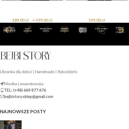
Bluza basic oversize klasyczna
Bluza basic oversize klasyczna
ołówek
ecrie
189.00
zł
–
199.00
zł
199.00
zł
Ubranka dla dzieci | Handmade | Rękodzieło
Monika Lewandowska
TEL: (+48) 669 877 676
bejbistory.sklep@gmail.com
NAJNOWSZE POSTY
Jak dopasować bluzę dla dziewczynki do spodni,
legginsów i spódnicy?